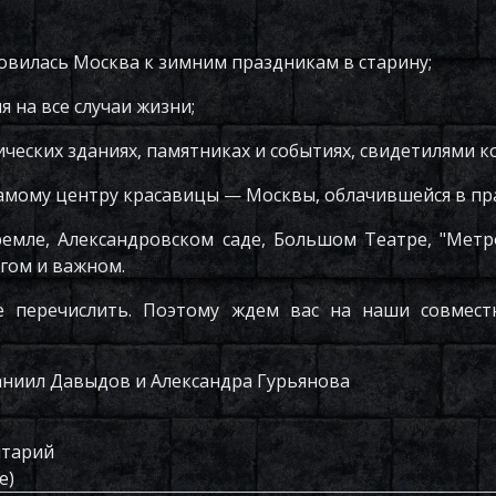
отовилась Москва к зимним праздникам в старину;
я на все случаи жизни;
ических зданиях, памятниках и событиях, свидетилями к
самому центру красавицы — Москвы, облачившейся в пр
ремле, Александровском саде, Большом Театре, "Метр
гом и важном.
е перечислить. Поэтому ждем вас на наши совмес
аниил Давыдов и Александра Гурьянова
нтарий
е)