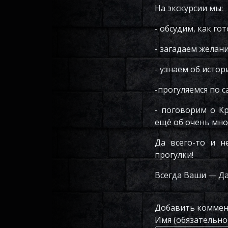
На экскурсии мы:
- обсудим, как г
- загадаем желани
- узнаем об истор
-прогуляемся по 
- поговорим о К
ещё об очень мно
Да всего-то и н
прогулки!
Всегда Ваши — Д
Добавить комме
Имя (обязательно